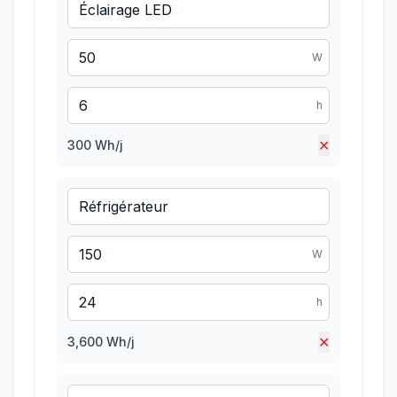
W
h
✕
300
Wh/j
W
h
✕
3,600
Wh/j