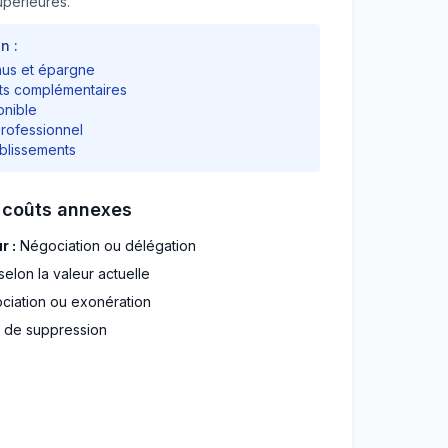
périeures.
n :
nus et épargne
its complémentaires
onible
professionnel
blissements
s coûts annexes
 :
Négociation ou délégation
elon la valeur actuelle
iation ou exonération
 de suppression