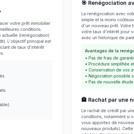
🎯 Renégociation a
?
La renégociation avec votr
simple et la moins coûteuse
cer votre prêt immobilier
d'un nouveau prêt. Votre 
eilleures conditions.
votre taux d'intérêt pour v
 actuelle (renégociation)
avec un historique de paie
). L'objectif principal est
ciant de taux d'intérêt
Avantages de la renégo
s.
• Pas de frais de garant
• Procédure simplifiée e
• Conservation de vos a
tés
• Négociation possible s
• Pas de nouvelle étude
ets
🏦 Rachat par une 
able)
Le rachat de crédit par un
conditions, notamment si vo
vous apportez de nouveaux
nouveaux produits). Cette 