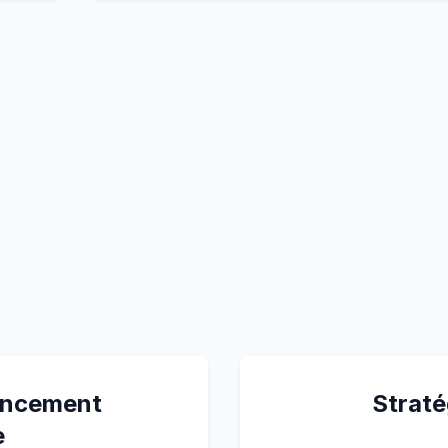
ancement
Straté
e