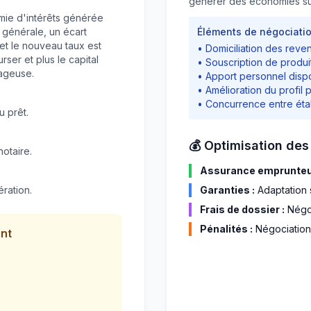
générer des économies su
mie d'intérêts générée
e générale, un écart
Éléments de négociatio
 et le nouveau taux est
• Domiciliation des reve
ser et plus le capital
• Souscription de produ
tageuse.
• Apport personnel disp
• Amélioration du profil 
• Concurrence entre éta
u prêt.
💰 Optimisation de
notaire.
Assurance emprunteur
ération.
Garanties :
Adaptation s
Frais de dossier :
Négoc
Pénalités :
Négociation
ent