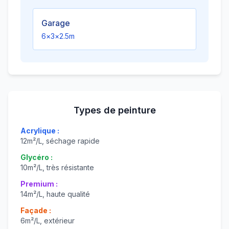
Garage
6
×
3
×
2.5
m
Types de peinture
Acrylique :
12m²/L, séchage rapide
Glycéro :
10m²/L, très résistante
Premium :
14m²/L, haute qualité
Façade :
6m²/L, extérieur