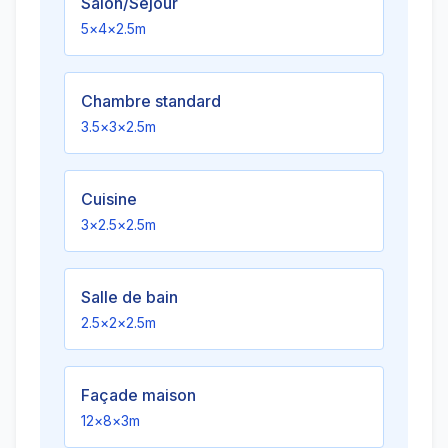
Salon/Séjour
5
×
4
×
2.5
m
Chambre standard
3.5
×
3
×
2.5
m
Cuisine
3
×
2.5
×
2.5
m
Salle de bain
2.5
×
2
×
2.5
m
Façade maison
12
×
8
×
3
m