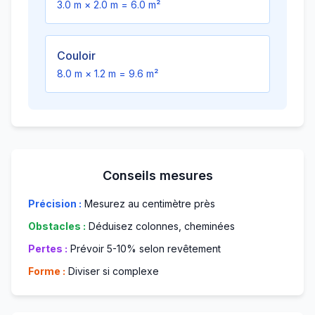
3.0
m ×
2.0
m =
6.0
m²
Couloir
8.0
m ×
1.2
m =
9.6
m²
Conseils mesures
Précision :
Mesurez au centimètre près
Obstacles :
Déduisez colonnes, cheminées
Pertes :
Prévoir 5-10% selon revêtement
Forme :
Diviser si complexe