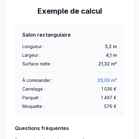
Exemple de calcul
Salon rectangulaire
Longueur :
5,2 m
Largeur :
4,1 m
Surface nette :
21,32 m²
À commander :
23,03 m²
Carrelage :
1 036 €
Parquet :
1 497 €
Moquette :
576 €
Questions fréquentes