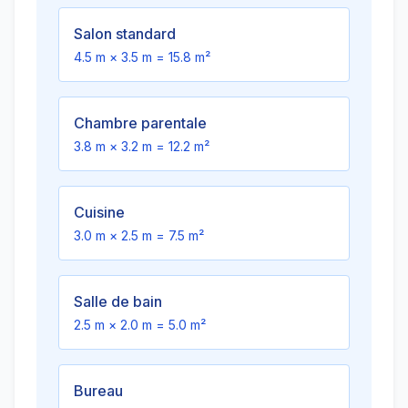
Salon standard
4.5
m ×
3.5
m =
15.8
m²
Chambre parentale
3.8
m ×
3.2
m =
12.2
m²
Cuisine
3.0
m ×
2.5
m =
7.5
m²
Salle de bain
2.5
m ×
2.0
m =
5.0
m²
Bureau