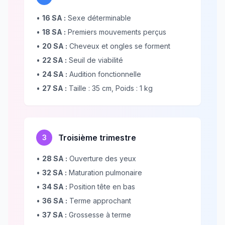
•
16 SA :
Sexe déterminable
•
18 SA :
Premiers mouvements perçus
•
20 SA :
Cheveux et ongles se forment
•
22 SA :
Seuil de viabilité
•
24 SA :
Audition fonctionnelle
•
27 SA :
Taille : 35 cm, Poids : 1 kg
Troisième trimestre
3
•
28 SA :
Ouverture des yeux
•
32 SA :
Maturation pulmonaire
•
34 SA :
Position tête en bas
•
36 SA :
Terme approchant
•
37 SA :
Grossesse à terme