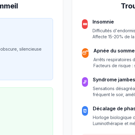
mmeil
Tro
Insomnie
💤
Difficultés d'endormi
Affecte 15-20% de la 
 obscure, silencieuse
Apnée du sommei
😴
Arrêts respiratoires 
Facteurs de risque :
Syndrome jambes
🦵
Sensations désagréab
fréquent le soir, amé
Décalage de pha
⏰
Horloge biologique d
Luminothérapie et mé