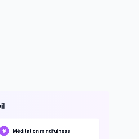
il
Méditation mindfulness
🧠