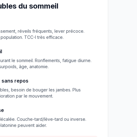
ubles du sommeil
ssement, réveils fréquents, lever précoce.
population. TCC-I très efficace.
l
durant le sommeil. Ronflements, fatigue diurne.
 surpoids, âge, anatomie.
 sans repos
les, besoin de bouger les jambes. Plus
lioration par le mouvement.
se
écalée. Couche-tard/lève-tard ou inverse.
latonine peuvent aider.