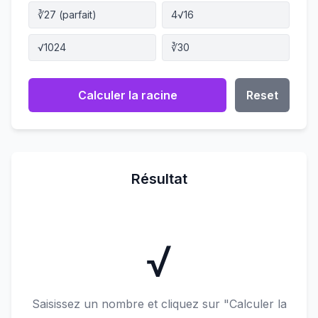
∛27 (parfait)
4√16
√1024
∛30
Calculer la racine
Reset
Résultat
√
Saisissez un nombre et cliquez sur "Calculer la