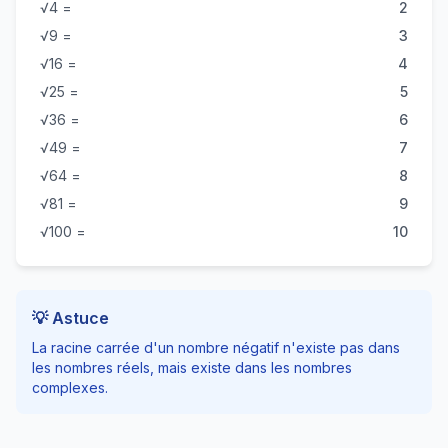
√4 =
2
√9 =
3
√16 =
4
√25 =
5
√36 =
6
√49 =
7
√64 =
8
√81 =
9
√100 =
10
💡 Astuce
La racine carrée d'un nombre négatif n'existe pas dans
les nombres réels, mais existe dans les nombres
complexes.