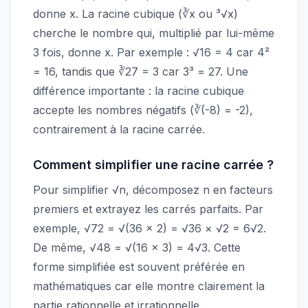
donne x. La racine cubique (∛x ou ³√x)
cherche le nombre qui, multiplié par lui-même
3 fois, donne x. Par exemple : √16 = 4 car 4²
= 16, tandis que ∛27 = 3 car 3³ = 27. Une
différence importante : la racine cubique
accepte les nombres négatifs (∛(-8) = -2),
contrairement à la racine carrée.
Comment simplifier une racine carrée ?
Pour simplifier √n, décomposez n en facteurs
premiers et extrayez les carrés parfaits. Par
exemple, √72 = √(36 × 2) = √36 × √2 = 6√2.
De même, √48 = √(16 × 3) = 4√3. Cette
forme simplifiée est souvent préférée en
mathématiques car elle montre clairement la
partie rationnelle et irrationnelle.