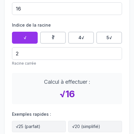
Indice de la racine
√
∛
4√
5√
Racine carrée
Calcul à effectuer :
√
16
Exemples rapides :
√25 (parfait)
√20 (simplifié)