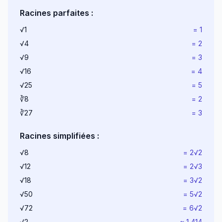
Racines parfaites :
√1
= 1
√4
= 2
√9
= 3
√16
= 4
√25
= 5
∛8
= 2
∛27
= 3
Racines simplifiées :
√8
= 2√2
√12
= 2√3
√18
= 3√2
√50
= 5√2
√72
= 6√2
√2
≈ 1,414