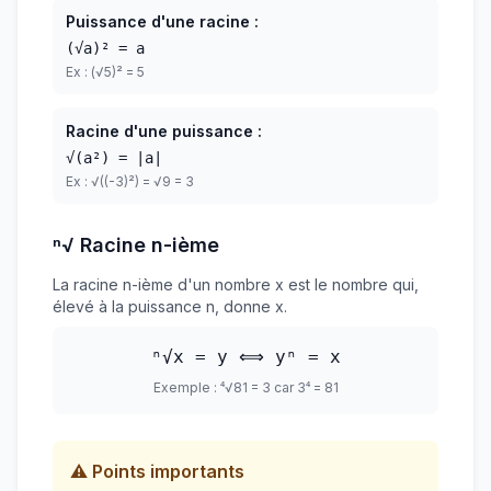
Puissance d'une racine :
(√a)² = a
Ex : (√5)² = 5
Racine d'une puissance :
√(a²) = |a|
Ex : √((-3)²) = √9 = 3
ⁿ√ Racine n-ième
La racine n-ième d'un nombre x est le nombre qui,
élevé à la puissance n, donne x.
ⁿ√x = y ⟺ yⁿ = x
Exemple : ⁴√81 = 3 car 3⁴ = 81
⚠️ Points importants