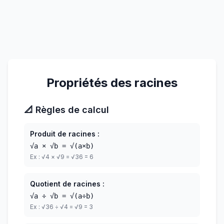
Propriétés des racines
📐 Règles de calcul
Produit de racines :
√a × √b = √(a×b)
Ex : √4 × √9 = √36 = 6
Quotient de racines :
√a ÷ √b = √(a÷b)
Ex : √36 ÷ √4 = √9 = 3