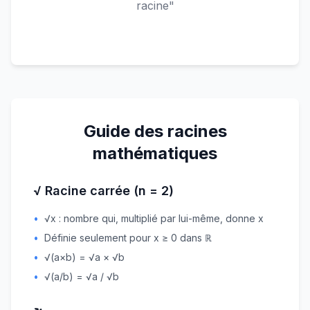
racine"
Guide des racines
mathématiques
√ Racine carrée (n = 2)
•
√x : nombre qui, multiplié par lui-même, donne x
•
Définie seulement pour x ≥ 0 dans ℝ
•
√(a×b) = √a × √b
•
√(a/b) = √a / √b