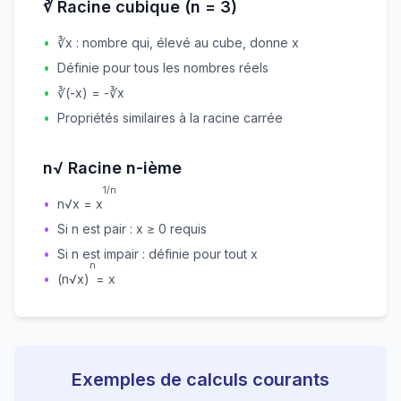
∛ Racine cubique (n = 3)
•
∛x : nombre qui, élevé au cube, donne x
•
Définie pour tous les nombres réels
•
∛(-x) = -∛x
•
Propriétés similaires à la racine carrée
n√ Racine n-ième
1/n
•
n√x = x
•
Si n est pair : x ≥ 0 requis
•
Si n est impair : définie pour tout x
n
•
(n√x)
= x
Exemples de calculs courants